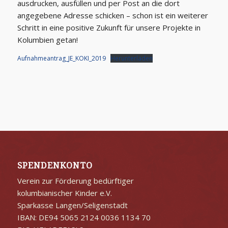
ausdrucken, ausfüllen und per Post an die dort
angegebene Adresse schicken – schon ist ein weiterer
Schritt in eine positive Zukunft für unsere Projekte in
Kolumbien getan!
Aufnahmeantrag_JE_KOKI_2019
Herunterladen
SPENDENKONTO
Verein zur Förderung bedürftiger
kolumbianischer Kinder e.V.
Sparkasse Langen/Seligenstadt
IBAN: DE94 5065 2124 0036 1134 70