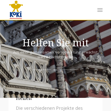
Helfen Sie mit
Aus einer gemeinsamen Verantwortung erwächst
wahre Nächstenliebe
Helfen
Die verschiedenen Projekte des